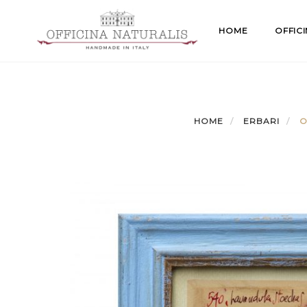
Skip
to
HOME
OFFIC
content
HOME
ERBARI
O