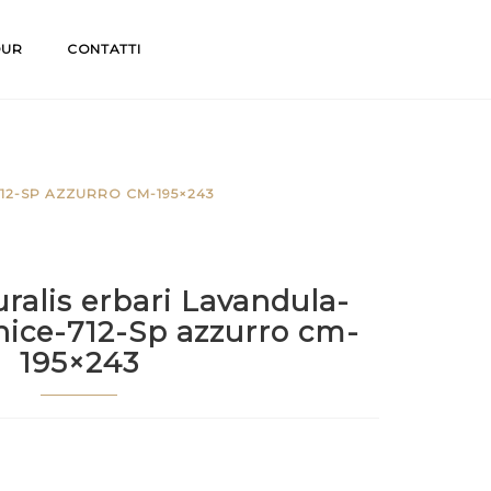
OUR
CONTATTI
12-SP AZZURRO CM-195×243
uralis erbari Lavandula-
nice-712-Sp azzurro cm-
195×243